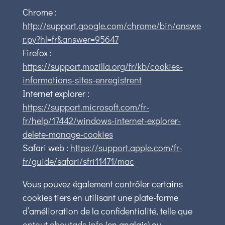
Chrome :
http://support.google.com/chrome/bin/answe
r.py?hl=fr&answer=95647
Firefox :
https://support.mozilla.org/fr/kb/cookies-
informations-sites-enregistrent
Internet explorer :
https://support.microsoft.com/fr-
fr/help/17442/windows-internet-explorer-
delete-manage-cookies
Safari web :
https://support.apple.com/fr-
fr/guide/safari/sfri11471/mac
Vous pouvez également contrôler certains
cookies tiers en utilisant une plate-forme
d’amélioration de la confidentialité, telle que
optout.aboutads.info
(en anglais) ou