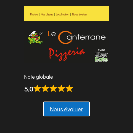
Photos
|
Nos pizzas
|
Localisation
|
Nous évaluer
Note globale
5,0
Nous évaluer