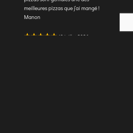
meilleures pizzas que j’ai mangé !
Manon
19 juillet 2026
meilleure pizzeria de la région les
pizzas sont délicieuses nous sommes
toujours bien accueillis c’est parfait
Léoniee
19 juillet 2026
j’adore cette pizzeria j’y vais dès que
j’ai envie de pizza je recommande à
100%
Michel